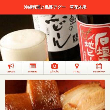
沖縄料理と島豚アグー 草花木果
news
menu
photo
map
reserve