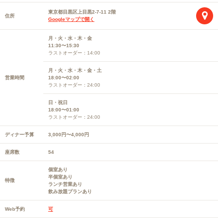
東京都目黒区上目黒2-7-11 2階
住所
Googleマップで開く
月・火・水・木・金
11:30〜15:30
ラストオーダー：14:00
月・火・水・木・金・土
営業時間
18:00〜02:00
ラストオーダー：24:00
日・祝日
18:00〜01:00
ラストオーダー：24:00
ディナー予算
3,000円〜4,000円
座席数
54
個室あり
半個室あり
特徴
ランチ営業あり
飲み放題プランあり
Web予約
可