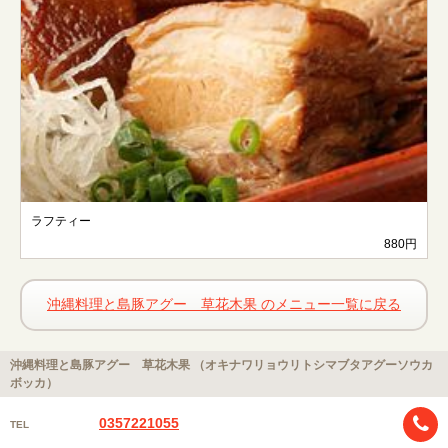
ラフティー
880円
沖縄料理と島豚アグー 草花木果 のメニュー一覧に戻る
沖縄料理と島豚アグー 草花木果 （オキナワリョウリトシマブタアグーソウカ
ボッカ）
0357221055
TEL