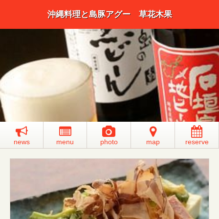
沖縄料理と島豚アグー 草花木果
news
menu
photo
map
reserve