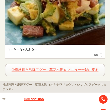
ゴーヤーちゃんぷるー
680円
沖縄料理と島豚アグー 草花木果 のメニュー一覧に戻る
沖縄料理と島豚アグー 草花木果 （オキナワリョウリトシマブタアグーソウカ
ボッカ）
0357221055
TEL