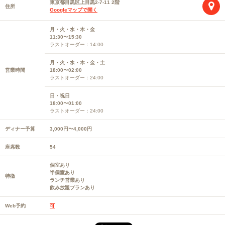
東京都目黒区上目黒2-7-11 2階
住所
Googleマップで開く
月・火・水・木・金
11:30〜15:30
ラストオーダー：14:00
月・火・水・木・金・土
営業時間
18:00〜02:00
ラストオーダー：24:00
日・祝日
18:00〜01:00
ラストオーダー：24:00
ディナー予算
3,000円〜4,000円
座席数
54
個室あり
半個室あり
特徴
ランチ営業あり
飲み放題プランあり
Web予約
可