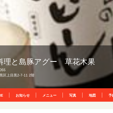
料理と島豚アグー 草花木果
055
区上目黒2-7-11 2階
ME
お知らせ
メニュー
写真
地図
予