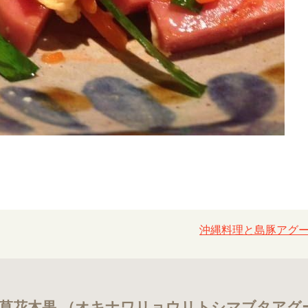
沖縄料理と島豚アグー
草花木果 （オキナワリョウリトシマブタアグ