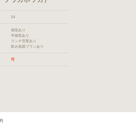
54
個室あり
半個室あり
ランチ営業あり
飲み放題プランあり
可
約