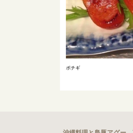
ポチギ
沖縄料理と島豚アグー 