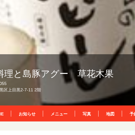
料理と島豚アグー 草花木果
055
区上目黒2-7-11 2階
ME
お知らせ
メニュー
写真
地図
予