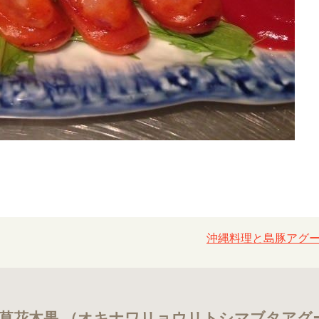
沖縄料理と島豚アグー
草花木果 （オキナワリョウリトシマブタアグ