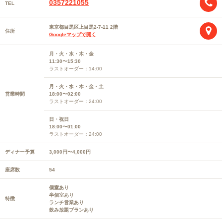
0357221055
TEL
東京都目黒区上目黒2-7-11 2階
住所
Googleマップで開く
月・火・水・木・金
11:30〜15:30
ラストオーダー：14:00
月・火・水・木・金・土
営業時間
18:00〜02:00
ラストオーダー：24:00
日・祝日
18:00〜01:00
ラストオーダー：24:00
ディナー予算
3,000円〜4,000円
座席数
54
個室あり
半個室あり
特徴
ランチ営業あり
飲み放題プランあり