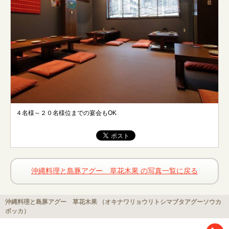
４名様～２０名様位までの宴会もOK
沖縄料理と島豚アグー 草花木果 の写真一覧に戻る
沖縄料理と島豚アグー 草花木果 （オキナワリョウリトシマブタアグーソウカ
ボッカ）