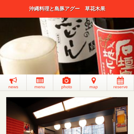
沖縄料理と島豚アグー 草花木果
news
menu
photo
map
reserve